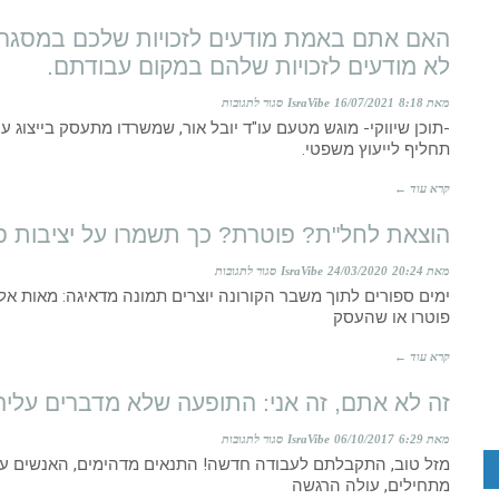
מודעים
האם אתם באמת מודעים לזכויות שלכם במסגרת 
לזכויות
לא מודעים לזכויות שלהם במקום עבודתם.
שלכם
על
מאת IsraVibe
8:18
16/07/2021
סגור לתגובות
במקום
-תוכן שיווקי- מוגש מטעם עו"ד יובל אור, שמשרדו מתעסק בייצוג עו
האם
תחליף לייעוץ משפטי.
עבודתכם?
אתם
"מאות
קרא עוד ←
באמת
אלפי
מודעים
הוצאת לחל"ת? פוטרת? כך תשמרו על יציבות פינ
שכירים
לזכויות
על
מאת IsraVibe
20:24
24/03/2020
סגור לתגובות
לא
שלכם
ימים ספורים לתוך משבר הקורונה יוצרים תמונה מדאיגה: מאות אלפ
הוצאת
יודעים
פוטרו או שהעסק
במסגרת
לחל"ת?
מה
עבודתכם?
קרא עוד ←
פוטרת?
מגיע
יתכן
כך
זה לא אתם, זה אני: התופעה שלא מדברים עלי
להם"
ומאות
תשמרו
על
מאת IsraVibe
6:29
06/10/2017
סגור לתגובות
אלפי
על
מזל טוב, התקבלתם לעבודה חדשה! התנאים מדהימים, האנשים עוד
זה
שכירים
מתחילים, עולה הרגשה
יציבות
לא