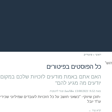
ראשי
»
פיטורים
כל הפוסטים ב
פיטורים
האם אתם באמת מודעים לזכויות שלכם במקום 
יודעים מה מגיע להם"
על
מאת IsraVibe
9:52
13/08/2021
סגור לתגובות
-תוכן שיווקי- “כשאני חושב על כל הזכויות לעובדים שמיליוני שכי
האם
עו"ד יובל
אתם
קרא עוד ←
באמת