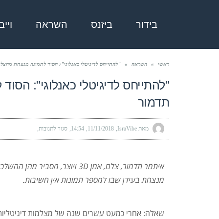
בידור
ביזנס
השראה
ויי
ראשי
»
השראה
»
"להתייחס לדיגיטלי כאנלוגי": הסוד לתמונה מנצחת מהצלם
"להתייחס לדיגיטלי כאנלוגי": הסו
תדמור
מאת IsraVibe
11/11/2018
14:54
סגור לתגובות
איתמר תדמור, צלם, אמן 3D ויוצר
מנצחת בעידן שבו למספר תמונות אין חשיבות.
שאלה: אחרי כמעט עשרים שנה של מצלמות דיגיטליות,