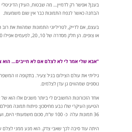
בענן? אפשר רק לדמיין… מה שבטוח,
העידן הדיגיטלי 
הבחנה כאשר לנפח התמונות כבר אין שום משמעות.
בעצם, אם לדייק, לטריליוני התמונות שמהוות את רוב ה
או צופים. הן חלק מסדרה של 10, 20, לפעמים אפילו 100 ניסיונות, שמהן הצלם יבחר לפרסם רק אחת – הכי מוצלחת.
"אבא שלי אמר לי לא לצלם אם לא חייבים… הוא צ
גיליתי את עולם הצילום בגיל צעיר. בתקופה זו המשפח
נוספים שמהווים גן עדן לצלמים.
אחד הזכורונות החשובים לי ביותר משנים אלו הוא של א
36 תמונות עלה כ- 100 ש"ח, סכום משמעותי היום, ועוד יותר משמעותי בזמנו.
היתה עוד סיבה לכך שאבי צדק. הוא מנע ממני לצלם ש