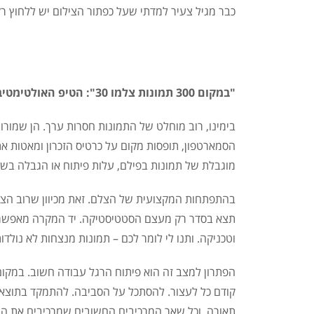
כבר מגיל צעיר למדתי שעל כפתור הצילום יש ללחוץ ר
"במקום 300 תמונות צלמו 30": הטיפ האולטימטיבי של איתמר תדמור
בימינו, רוב מוחלט של התמונות חסרות ערך. הן שמורו
הסמארטפון, תופסות מקום על כרטיס הזכרון ומאטות א
מוגבלת של תמונות בפילם, עלות פיתוח או הגבלה בשט
בהתפתחות המקצועית של הצלם.
זאת מכיוון שרוב ה
תצא בסדר רק מעצם הסטטיסטיקה.
יד המקרה מאפשרת
וטכניקה. ותנו לי לומר לכם – תמונות מנצחות לא נולד
הפתרון למצב זה הוא פיתוח הרגל עבודה חשוב.
במקום
קודם כל לעצור. להסתכל על הסביבה. להתמקד בתוצאה 
תאורה, וכל שאר המרכיבים החשובים שמרכיבים את הת