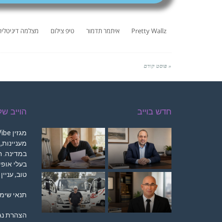
Pretty Wallz
איתמר תדמור
טיפ צילום
מצלמה דיגיטלית
« פוסט קודם
חדש בוייב
הוייב ש
מעניינות,
במדינה. 
בעלי אופי 
טוב, עניין
תנאי שימו
הצהרת נג