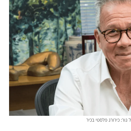
 גור: כירורג פלסטי בכיר