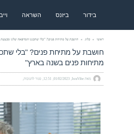
בידור
ביזנס
השראה
ויי
ראשי
»
בלוג
»
חושבת על מתיחת פנים? "בלי שתכננו המרפאה שלנו מבצעת ה
חושבת על מתיחת פנים? "בלי שתכ
מתיחות פנים בשנה בארץ"
מאת IsraVibe
01/02/2023
12:51
סגור לתגובות