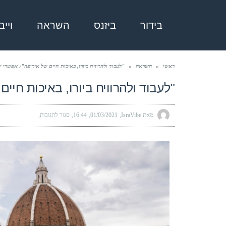
בידור
ביזנס
השראה
ויי
ראשי
»
השראה
»
"לעבוד ולהרוויח ביורו, באיכות חיים של אירופה": אפשרי 
"לעבוד ולהרוויח ביורו, באיכות חיי
מאת IsraVibe
01/03/2021
16:44
סגור לתגובות