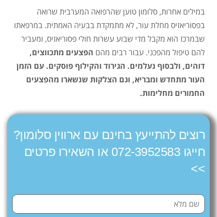
במילים אחרות, סלומון טוען שהרפואה המערבית שרואה
בפסוריאזיס מחלת עור, לא מתמקדת בבעיה האמתית. במרפאתו
שבמרכז הוא מקבל מדי שבוע עשרות חולי פסוריאזיס, ומעביר
להם טיפול מהפכני. עבור רבים מהם
הפצעים מתכווצים,
דוהים, ולבסוף נעלמים. הגירוד והקילוף פוסקים. עם הזמן
העור מתחדש ומבריא, וגם הצלקות שנשארו מהפצעים
החמורים מחלימות.
רוצים להתייעץ בחינם עם ארווין סלומון?
חייגו 072-3952583 או השאירו פרטים
>>