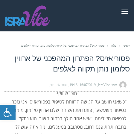
תפריט
ראשי
»
בלוג
»
פסוריאזיס? הפתרון המהפכני של ארווין סלומון נותן תקווה לאלפים
פסוריאזיס? הפתרון המהפכני של ארווין
סלומון נותן תקווה לאלפים
מאת IsraVibe
16/07/2019
19:16
סגור לתגובות
-תוכן שיווקי-
"כשאני חושב על הגישה הרווחת לטיפול בפסוריאזיס, אני נזכר
פתח סרגל
בסיפור משעשע", פותח את השיחה שלנו ארווין סלומון, מומחה
לרפואה משלימה. "איש אחד הולך ברחוב חשוך. הוא נתקל
בחברו תחת פנס רחוב, מסתובב במעגלים. 'מה אתה עושה?'