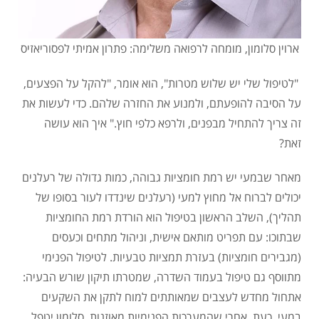
ארוין סלומון, מומחה לרפואה משלימה: פתרון אמיתי לפסוריאזיס
"לטיפול שלי יש שלוש מטרות", הוא אומר, "להקל על הפצעים,
על הסיבה להופעתם, ולמנוע את החזרה שלהם. כדי לעשות את
זה צריך להתחיל מבפנים, ולרפא כלפי חוץ." איך הוא עושה
זאת?
מאחר שבמעי יש רמת חומציות גבוהה, כמות גדולה של רעלנים
יכולים לברוח אל מחוץ למעי (רעלנים שינדדו לעור בסופו של
תהליך), השלב הראשון בטיפול הוא הורדת רמת החומציות
שבתוכו: עם תפריט מותאם אישית, וניהול מתחים וכעסים
(מגבירים חומציות) בעזרת תמציות טבעיות. לטיפול הפנימי
מתווסף גם טיפול בעמוד השדרה, שמטרתו תיקון שורש הבעיה:
אתחול מחדש לעצבים שמאותתים למוח לתקן את השקעים
במעי. כעת, אחרי שהמערכות הפנימיות מאוזנות, סלומון יטפל