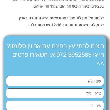
בפצעים, בעור היבש והזיהום שמתלווה אליהם.
שיטת סלומון לטיפול בפסוריאזיס היא היחידה בארץ
שמקלה משמעותיות תוך 12-16 שבועות בלבד.
רוצים להתייעץ בחינם עם ארווין סלומון?
חייגו 072-3952583 או השאירו פרטים
>>