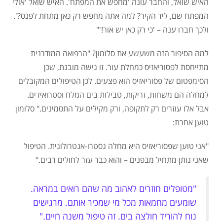
האיש שואל, והחבר עונה 'מחפש את המפתח'. האיש שואל 'אולי
המפתח שם, ליד הקיר? למה אתה מחפש רק כאן מתחת לפנס?'.
ולכך חברו ענה – 'כי רק כאן יש אור!'"
למה הסיפור הזה משעשע את סלומון? "הרפואה המודרנית
מתייחסת לפסוריאזיס כמחלת עור. זו גישה מובנת, שכן
הסימפטום של פסוריאזיס הוא פצעים. לכן הטיפולים המקובלים
למחלה הם משחות, זריקות, טבילות בים המלח וסטרואידים.
אבל
אלו עוזרים רק לתקופה, ורק מקילים על התסמינים."
סלומון
טוען אחרת:
"אני טוען שפסוריאזיס היא מחלה גסטרו-אנטרולוגית. הטיפול
שאני נותן מתחיל מבפנים – והוא כבר עזר לחולים רבים."
"מטופלים חוזרים לאהוב מה שהם רואים במראה.
שומעים מחמאות מכל מי שמכיר אותם. מרגישים
נוח להוריד חולצה בים. זה טיפול משנה חיים."