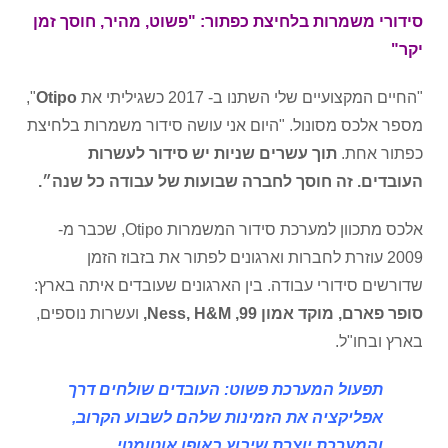
סידורי משמרות בלחיצת כפתור: "פשוט, מהיר, חוסך זמן
יקר"
"החיים המקצועיים שלי השתנו ב- 2017 כשגיליתי את
Otipo
",
מספר אלכס מסונול. "היום אני עושה סידור משמרות בלחיצת
כפתור אחת.
תוך עשרים שניות יש סידור לעשרות
העובדים. זה חוסך לחברה שבועות של עבודה כל שנה״.
אלכס מתכוון למערכת סידור המשמרות Otipo, שכבר מ-
2009 עוזרת לחברות וארגונים לפתור את בזבוז הזמן
שדורשים סידורי עבודה. בין הארגונים שעובדים איתה בארץ
:
סופר פארם, מוקד אמון 99, Ness, H&M,
ועשרות נוספים,
בארץ ובחו"ל.
תפעול המערכת פשוט: העובדים שולחים דרך
אפליקציה את הזמינות שלהם לשבוע הקרוב,
והמערכת יוצרת שיבוץ באופן אוטומטי