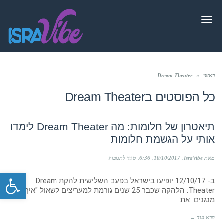
תפריט
ראשי
»
Dream Theater
כל הפוסטים ב
Dream Theater
תיאטרון של חלומות: מה Dream Theater לימדו
אותי על הגשמת חלומות
על
מאת IsraVibe
10/10/2017
6:36
סגור לתגובות
תיאטרון
פתח סרגל
של
ב- 12/10/17 יופיעו בישראל בפעם השלישית להקת Dream
חלומות:
מה
Theater: הלהקה שכבר 25 שנים גורמת למעריצים לשאול "איך הם
Dream
מנגנים את
Theater
לימדו
קרא עוד ←
אותי