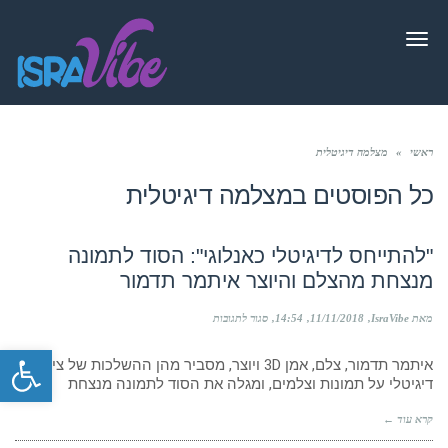
תפריט
ראשי
»
מצלמה דיגיטלית
כל הפוסטים ב
מצלמה דיגיטלית
"להתייחס לדיגיטלי כאנלוגי": הסוד לתמונה
מנצחת מהצלם והיוצר איתמר תדמור
על
מאת IsraVibe
11/11/2018
14:54
סגור לתגובות
"להתייחס
פתח סרגל
לדיגיטלי
איתמר תדמור, צלם, אמן 3D ויוצר, מסביר מהן ההשלכות של צילום
כאנלוגי":
הסוד
דיגיטלי על תמונות וצלמים, ומגלה את הסוד לתמונה מנצחת
לתמונה
מנצחת
קרא עוד ←
מהצלם
והיוצר