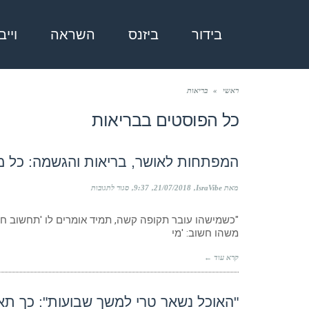
בידור
ביזנס
השראה
ויי
ראשי
»
בריאות
כל הפוסטים ב
בריאות
המפתחות לאושר, בריאות והגשמה: כל 
על
מאת IsraVibe
21/07/2018
9:37
סגור לתגובות
המפתחות
לאושר,
"כשמישהו עובר תקופה קשה, תמיד אומרים לו 'תחשוב חי
בריאות
משהו חשוב: 'מי
והגשמה:
כל
מה
קרא עוד ←
שלא
ידעתם
על
תת-מודע
"האוכל נשאר טרי למשך שבועות": כך תא