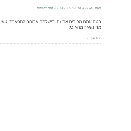
על
מאת IsraVibe
11/07/2018
12:33
סגור לתגובות
"האוכל
נשאר
בטח אתם מכירים את זה: בישלתם ארוחה לתפארת. טעימה
טרי
מה נשאר מהאוכל
למשך
שבועות":
כך
קרא עוד ←
תאכלו
בריא
מאי
פעם,
ותחסכו
מאות
ש"ח
בחודש