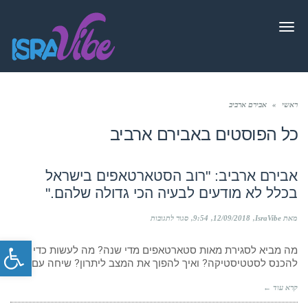
תפריט
ראשי
»
אבירם ארביב
כל הפוסטים ב
אבירם ארביב
אבירם ארביב: "רוב הסטארטאפים בישראל
בכלל לא מודעים לבעיה הכי גדולה שלהם."
על
מאת IsraVibe
12/09/2018
9:54
סגור לתגובות
אבירם
פתח סרג
ארביב:
מה מביא לסגירת מאות סטארטאפים מדי שנה? מה לעשות כדי לא
"רוב
הסטארטאפים
להכנס לסטטיסטיקה? ואיך להפוך את המצב ליתרון? שיחה עם
בישראל
בכלל
קרא עוד ←
לא
מודעים