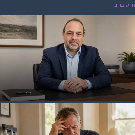
דש בוייב