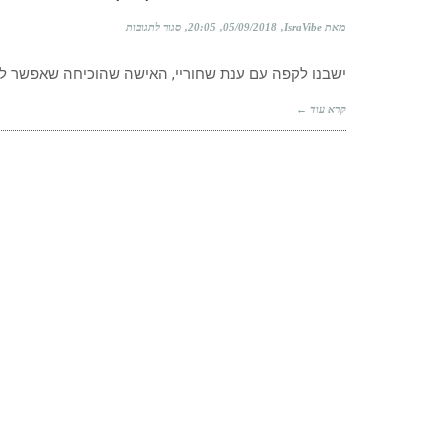
שלהם."
על
מאת IsraVibe
05/09/2018
20:05
סגור לתגובות
אחד
לאחד:
ישבנו לקפה עם ענת שחוריי, האישה שהוכיחה שאפשר להפוך
על
דירות
קבלן
קרא עוד ←
ושיפוצים
עם
ענת
שחוריי,
מעצבת
ואדריכלית
פנים