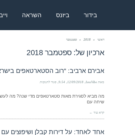
בידור
ביזנס
השראה
ויי
ראשי
»
2018
»
ספטמבר
ארכיון של:
ספטמבר 2018
אבירם ארביב: "רוב הסטארטאפים בישראל
על
מאת IsraVibe
12/09/2018
9:54
סגור לתגובות
אבירם
ארביב:
מה מביא לסגירת מאות סטארטאפים מדי שנה? מה לעשות
"רוב
שיחה עם
הסטארטאפים
בישראל
בכלל
קרא עוד ←
לא
מודעים
לבעיה
הכי
אחד לאחד: על דירות קבלן ושיפוצים עם 
גדולה