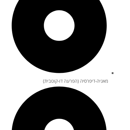
מאניה-דיפרסיה (הפרעה דו-קוטבית)