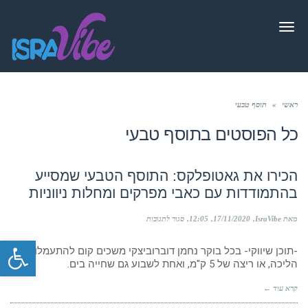
תפריט
ראשי
»
תוסף טבעי
כל הפוסטים ב
תוסף טבעי
הכירו את גאטופלקס: התוסף הטבעי שמסייע
בהתמודדות עם כאבי מפרקים ומחלות ניווניות
על
מאת IsraVibe
17/11/2020
12:05
סגור לתגובות
הכירו
פתח סרגל
את
-תוכן שיווקי- בכל בוקר נחמן דוברוביצקי משכים קום להתעמלות,
גאטופלקס:
הליכה, או ריצה של 5 ק"מ, ואחת לשבוע גם שחייה בים.
התוסף
הטבעי
שמסייע
קרא עוד ←
בהתמודדות
עם