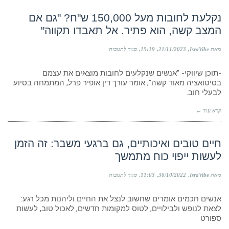
פרל
יעזור
נקלעת לחובות מעל 150,000 ש"ח? "גם אם
למחוק
המצב קשה, הוא פתיר. אל תאבדו תקווה"
חובות
ולפתוח
דף
על
מאת IsraVibe
21/11/2023
15:19
סגור לתגובות
חדש
נקלעת
לחובות
-תוכן שיווקי- "אנשים שנקלעים לחובות מוצאים את עצמם
מעל
150,000
בסיטואציה מאוד קשה", אומר עורך דין אופיר פרל, המתמחה בסיוע
ש"ח?
לבעלי חוב.
"גם
אם
קרא עוד ←
המצב
קשה,
הוא
פתיר.
חיים טובים ואיכותיים, גם ברגעי משבר: זה הזמן
אל
לעשות ייפוי כוח מתמשך
תאבדו
תקווה"
על
מאת IsraVibe
30/10/2022
11:03
סגור לתגובות
חיים
טובים
אנשים חכמים אומרים שחשוב לנצל את החיים וליהנות מכל רגע:
ואיכותיים,
גם
לצאת לנופש ולבילויים, לטוס למקומות חדשים, לאכול טוב, לעשות
ברגעי
ספורט
משבר: