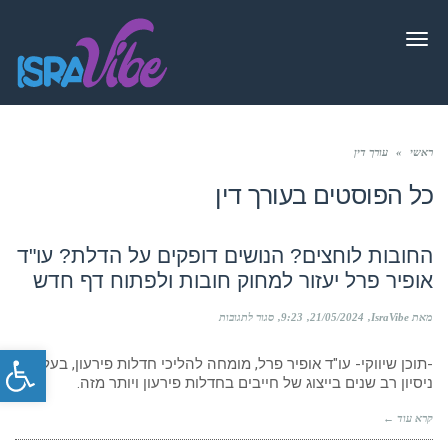
תפריט
ראשי
»
עורך דין
כל הפוסטים ב
עורך דין
החובות לוחצים? הנושים דופקים על הדלת? עו"ד
אופיר פרל יעזור למחוק חובות ולפתוח דף חדש
על
מאת IsraVibe
21/05/2024
9:23
סגור לתגובות
החובות
פתח סרג
לוחצים?
-תוכן שיווקי- עו"ד אופיר פרל, מומחה להליכי חדלות פירעון, בעל
הנושים
דופקים
ניסיון רב שנים בייצוג של חייבים בחדלות פירעון ויותר מזה.
על
הדלת?
קרא עוד ←
עו"ד
אופיר