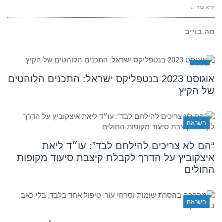
זה
קרא עוד ←
הזמן
לעשות
ייפוי
מה בוייב
כוח
מתמשך
בידור
אוגוסט 2023 בנטפליקס ישראל: התכנים הלוהטים
של הקיץ
השראה
“הם לא צריכים להילחם לבד”: עו״ד ליאת
איצקוביץ על הדרך לקבלת קיצבת סיעוד מקופות
החולים
השראה