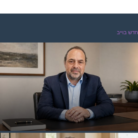
דש בוייב