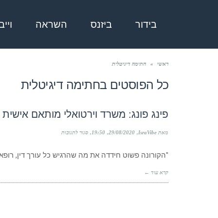
בידור
ביזנס
השראה
ויי
ראשי
»
חתימה דיגיטלית
כל הפוסטים ב
חתימה דיגיטלית
פינג פונג: משרד וירטואלי מותאם אישית
על
מאת IsraVibe
29/08/2020
19:50
סגור לתגובות
פינג
פונג:
"הקורונה פשוט חידדה את מה שהרגיש כל עורך דין, רופא, 
משרד
וירטואלי
מותאם
קרא עוד ←
אישית
שמייעל
את
כל
העסק