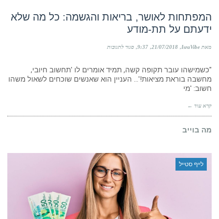
הכל
אינטואיציה…"
המפתחות לאושר, בריאות והגשמה: כל מה שלא
ידעתם על תת-מודע
על
מאת IsraVibe
21/07/2018
9:37
סגור לתגובות
המפתחות
לאושר,
"כשמישהו עובר תקופה קשה, תמיד אומרים לו 'תחשוב חיובי,
בריאות
והגשמה:
מחשבה בוראת מציאות!'… העניין הוא שאנשים שוכחים לשאול משהו
כל
חשוב: 'מי
מה
שלא
קרא עוד ←
ידעתם
על
תת-מודע
מה בוייב
לייף סטייל