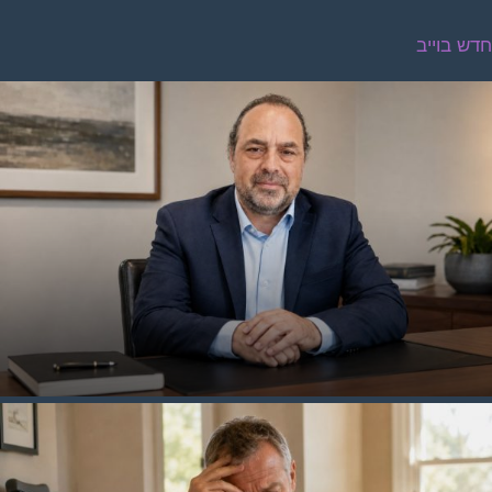
דש בוייב