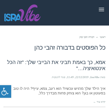
תפריט
ראשי
»
דבורה זהבי כהן
כל הפוסטים ב
דבורה זהבי כהן
אמא, כך באמת תביני את הבייבי שלך: "זה הכל
אינטואיציה…"
על
מאת IsraVibe
22/12/2019
11:49
סגור לתגובות
אמא,
פתח סרג
כך
איך הילד שלך מרגיש עכשיו? הוא רעב, צמא, עייף? היה לו טוב
באמת
תביני
בפעוטון או בגן? הוא צוחק פחות מבדרך כלל,
את
הבייבי
קרא עוד ←
שלך:
"זה