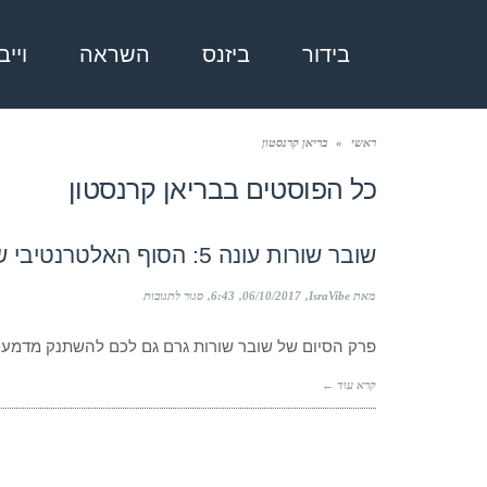
בידור
ביזנס
השראה
ויי
ראשי
»
בריאן קרנסטון
כל הפוסטים ב
בריאן קרנסטון
שובר שורות עונה 5: הסוף האלטרנטיבי שלא הכרתם
על
מאת IsraVibe
06/10/2017
6:43
סגור לתגובות
שובר
שורות
פרק הסיום של שובר שורות גרם גם לכם להשתנק מדמעות?
עונה
5:
הסוף
קרא עוד ←
האלטרנטיבי
שלא
הכרתם