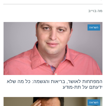
הראשון
בגוגל
כבר
מה בוייב
כאן
(במחיר
אתר
WordPress
השראה
רגיל)
המפתחות לאושר, בריאות והגשמה: כל מה שלא
ידעתם על תת-מודע
השראה