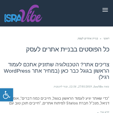
תפריט
ראשי
»
בניית אתרים לעסק
כל הפוסטים ב
בניית אתרים לעסק
צריכים אתר? הטכנולוגיה שתזניק אתכם לעמוד
הראשון בגוגל כבר כאן (במחיר אתר WordPress
רגיל)
על
מאת IsraVibe
27/01/2019
12:56
סגור לתגובות
פתח סרגל
צריכים
אתר?
"כדי שאתר יגיע לעמוד הראשון בגוגל, חייבים כמה דברים", אומר
הטכנולוגיה
דניאל, מנכ"ל חברת Statos לפיתוח אתרים, "חייבים תוכן טוב עם
שתזניק
אתכם
לעמוד
קרא עוד ←