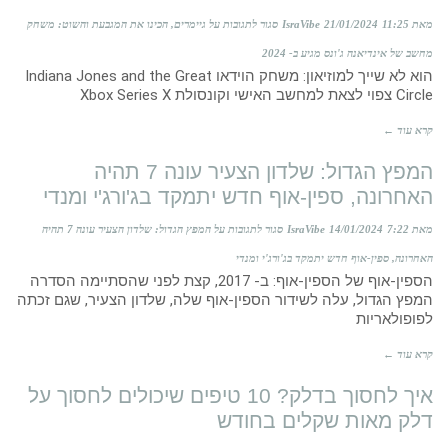
מאת IsraVibe
11:25
21/01/2024
סגור לתגובות
על גיימרים, הכינו את המגבעת והשוט: משחק
מחשב של אינדיאנה ג'ונס מגיע ב- 2024
הוא לא שייך למוזיאון: משחק הוידאו Indiana Jones and the Great
Circle צפוי לצאת למחשב האישי וקונסולת Xbox Series X
קרא עוד ←
המפץ הגדול: שלדון הצעיר עונה 7 תהיה
האחרונה, ספין-אוף חדש יתמקד בג'ורג'י ומנדי
מאת IsraVibe
7:22
14/01/2024
סגור לתגובות
על המפץ הגדול: שלדון הצעיר עונה 7 תהיה
האחרונה, ספין-אוף חדש יתמקד בג'ורג'י ומנדי
הספין-אוף של הספין-אוף: ב- 2017, קצת לפני שהסתיימה הסדרה
המפץ הגדול, עלה לשידור הספין-אוף שלה, שלדון הצעיר, שגם זכתה
לפופולאריות
קרא עוד ←
איך לחסוך בדלק? 10 טיפים שיכולים לחסוך על
דלק מאות שקלים בחודש