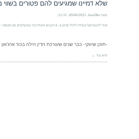
שלא דמיינו שמגיעים להם פטורים בשווי
מאת IsraVibe
09/06/2023
11:51
סגור לתגובות
על בשורה לחולי סרטן ב- 6 השנים האחרונות שמשלמים מס הכנסה: "אנחנו מייצגים ישראלים שלא דמיינו שמגיעים להם פטורים בשווי מאות אלפי ש"ח…"
-תוכן שיווקי- כבר שנים שעורכת הדין הילה בכור ארג'ואן פו
קרא עוד ←