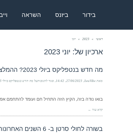
בידור
ביזנס
השראה
ויי
ראשי
»
2023
»
יוני
ארכיון של:
יוני 2023
מה חדש בנטפליקס ביולי 2023? ההמלצות החמות שלנו
מאת IsraVibe
27/06/2023
14:42
סגור לתגובות
על מה חדש בנטפליקס ביולי 2023? ההמלצות החמות שלנו
בואו נודה בזה, הקיץ הזה התחיל חם ועומד להתחמם אפיל
קרא עוד ←
בשורה לחולי סרטן ב- 