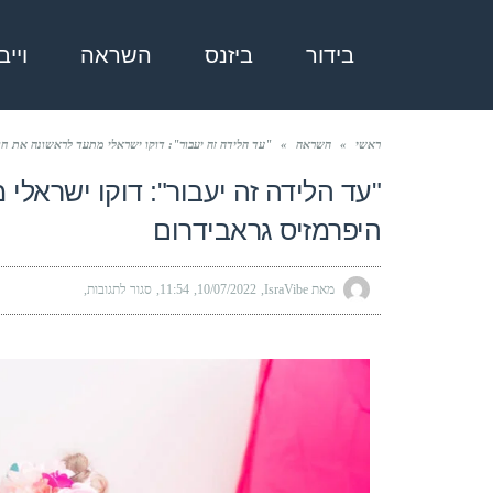
בידור
ביזנס
השראה
ויי
ראשי
»
השראה
»
"עד הלידה זה יעבור": דוקו ישראלי מתעד לראשונה את חוו
"עד הלידה זה יעבור": דוקו ישראלי
היפרמזיס גראבידרום
מאת IsraVibe
10/07/2022
11:54
סגור לתגובות