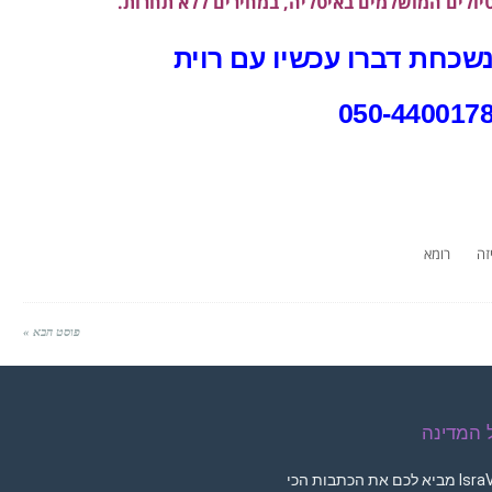
טיולים המושלמים באיטליה, במחירים ללא תחרות.
שכחת דברו עכשיו עם רוית
זה
רומא
פוסט הבא »
ל המדינה
מגזין IsraVibe מביא לכם את הכתבות הכי