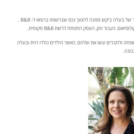
הכניסה של רוית לעולם התיירות התרחשה במקרה: דוד של בעלה ביקש ממנה להפוך נכס שברשותו ברומא ל- B&B .
ום. כעבור זמן, העסק התפתח לרשת B&B מקומית.
פחה ולחברים עשו את שלהם. כאשר הילדים נולדו רוית ובעלה
ונה.