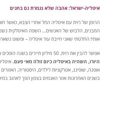
איטליה-ישראל: אהבה שלא נגמרת גם בחגים
הרומן של רוית עם איטליה החל אחרי הצבא, כאשר חו
המבנים, הלבוש של האנשים… השפה האיטלקית נשמעה 
אותי!
החלטתי שאני חייבת עוד איטליה – ופשוט נשארת
אפשר להבין את רוית. 50 מיליון תיירים בשנה הופכים את איטליה לאחת המדינות המתויירות בעולם.
היורו, השהיה באיטליה כיום זולה מאי פעם.
איטליה 
אופנה, שופינג, אטרקציות לילדים, היסטוריה. האזורים 
בשנים האחרונות אזור האגמים בצפון הפך לאהוב במי