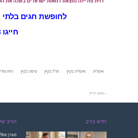
רוית פולייזה מוצאת למאות ישראלים בשנה את ה
לחופשת חגים בלתי נ
חייגו 050-4400178
איטליה
איטליה בקיץ
חו"ל בקיץ
טיסה בקיץ
רוית פוליי
« פוסט קודם
חדש בוייב
הוייב ש