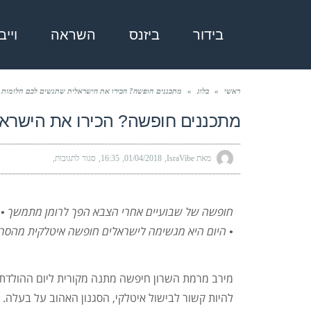
בידור
ביזנס
השראה
ויי
ראשי
»
בלוג
»
מתכננים חופשה? הכירו את הישראלית שתגשים לכם חלומות 
מתכננים חופשה? הכירו את הישראל
מאת IsraVibe
01/04/2018
16:35
סגור לתגובות
חופשה של שבועיים אחרי הצבא הפך לרומן מתמשך
• 
• היום היא מגשימה לישראלים חופשה איטלקית מהסרט
להיות קשור לבישול איטלקי, הסגנון האהוב על בעלה.