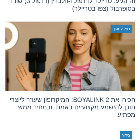
זה הגיע: טריילר לדדפול ו-וולברין (דדפול 3) שודר
בסופרבול (צפו בטריילר)
בואו לחסוך
הכירו את BOYALINK 2: המיקרופון שעוזר ליוצרי
תוכן להישמע מקצועיים באמת, ובמחיר ממש
מפתיע
בידור