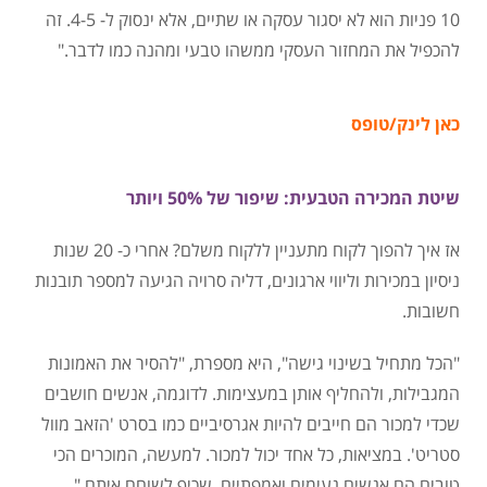
10 פניות הוא לא יסגור עסקה או שתיים, אלא ינסוק ל- 4-5. זה
לה
כפיל את המחזור העסקי ממשהו טבעי ומהנה כמו לדבר."
כאן לינק/טופס
שיטת המכירה הטבעית: שיפור של 50% ויותר
אז איך להפוך לקוח מתעניין ללקוח משלם? אחרי כ- 20 שנות
ניסיון במכירות וליווי ארגונים, דליה סרויה הגיעה למספר תובנות
חשובות.
"הכל מתחיל בשינוי גישה", היא מספרת, "להסיר את האמונות
המגבילות, ולהחליף אותן במעצימות. לדוגמה, אנשים חושבים
שכדי למכור הם חייבים להיות אגרסיביים כמו בסרט 'הזאב מוול
סטריט'. במציאות, כל אחד יכול למכור. למעשה, המוכרים הכי
טובים הם אנשים נעימים ואמפתיים, שכיף לשוחח איתם."