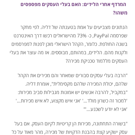
המרדף אחרי הלידים: האם בעלי העסקים מפספסים
משהו?
הנתונים מצביעים על אמת בטענתה של דליה. לפי מחקר
שפרסמה PayPal, כ- 73% מהישראלים רכשו דרך האינטרנט
בשנה החולפת. כלומר, הקהל הישראלי מוכן לפנות למפרסמים
ולקנות מהם. הלידים, במהותם, מבוססים. אז מה עוצר את בעלי
העסקים מללמוד טכניקת מכירה?
"הרבה בעלי עסקים סבורים שמאחר והם מכירים את הקהל
שלהם, יכולת המכירה שלהם מקסימלית", אומרת דליה.
"במקביל, להרבה אנשים יש אמונות מגבילות סביב מכירות:
'למכור זה כשרון מולד…' 'אני איש מקצוע, לא איש מכירות…'
'אני לא יודע לשכנע…'"
"בשורה התחתונה, מכירות הן קריטיות לקיום העסק. אם בעל
עסק ישקיע קצת בהבנת הדקויות של מכירה, מהר מאוד על כל