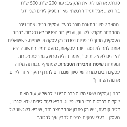
סגרתי. אז הגדלתי את התקציב: עוד 200 ש"ח, 500 ש"ח
בחודש… אבל תמיד הרגשתי שאין מספיק לידים (פניות)."
המצב שסיוון מתארת מוכר לבעלי עסקים רבים: אחוז ניכר
מהמחזור מוקדש לשיווק, ועדיין רוב הפניות לא נסגרות. "ברוב
העסקים, מתוך 10 פניות נסגרת רק עסקה או שתיים. כששואלים
אותם למה לא נסגרו יותר עסקאות, כמעט תמיד התשובה היא
'הלידים לא איכותיים'", אומרת דליה סרויה, מדריכת מכירות
ומפתחת
שיטת המכירה הטבעית
, שמתוקף עבודתה מלווה
עסקים רבים כמו זה של סיוון שנגררים למרדף היקר אחרי לידים.
אז מה הפתרון?
"המון עסקים שאני מלווה כבר הבינו שלהשקיע עוד מאות
שקלים בפרסום מדי חודש פשוט מביא לעוד לידים שלא יסגרו",
דליה קובעת, "יש רק פתרון אחד למצב הזה, שיביא לשגשוג של
העסק – בעלי עסקים צריכים להבין איך למכור."