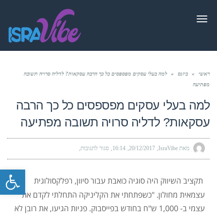
תפריט
ראשי
»
ביזנס
»
למה בעלי עסקים מפספסים כל כך הרבה עסקאות? לדליה סרויה תשובה
מפתיעה
למה בעלי עסקים מפספסים כל כך הרבה
עסקאות? לדליה סרויה תשובה מפתיעה
מאת IsraVibe
20/12/2017
16:14
סגור לתגובות
פתח סרגל
תקציב השיווק היה סוגיה כואבת עבור סיוון, רפלקסולוגית
עצמאית מחולון. "כשפתחתי את הקליניקה התחלתי לקדם את
עצמי ב- 1,000 ש"ח בחודש בפייסבוק. פניות הגיעו, את רובן לא