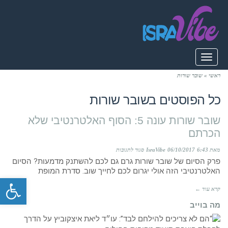
תפריט
ראשי
»
שובר שורות
כל הפוסטים ב
שובר שורות
שובר שורות עונה 5: הסוף האלטרנטיבי שלא
הכרתם
על
מאת IsraVibe
6:43
06/10/2017
סגור לתגובות
פרק הסיום של שובר שורות גרם גם לכם להשתנק מדמעות? הסיום
שובר
האלטרנטיבי הזה אולי יגרום לכם לחייך שוב. סדרת המופת
פתח סרגל
שורות
קרא עוד ←
עונה
מה בוייב
5:
הסוף