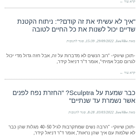
קרא עוד ←
המרפאה
שלנו
מבצעת
הכי
"איך לא עשיתי את זה קודם?": ניתוח הקטנת
הרבה
שדיים יכול לשנות את כל החיים לטובה
מתיחות
פנים
בשנה
על
מאת IsraVibe
29/09/2022
15:39
סגור לתגובות
בארץ"
"איך
לא
-תוכן שיווקי- "רוב הנשים לא מדברות על זה, אבל חזה גדול מדי יכול
עשיתי
את
לגרום סבל אמיתי", אומר ד"ר דניאל קידר,
זה
קודם?":
קרא עוד ←
ניתוח
הקטנת
שדיים
יכול
כבר שמעת על Sculptra? "החזרת נפח לפנים
לשנות
אשר נשמרת עד שנתיים"
את
כל
החיים
על
מאת IsraVibe
03/03/2022
8:28
סגור לתגובות
לטובה
כבר
שמעת
-תוכן שיווקי- "הרבה נשים שמתקרבות לגיל 40-50 מגלות שהן כבר
על
Sculptra?
לא שלמות עם איך שהן נראות", אומר ד"ר דניאל קידר,
"החזרת