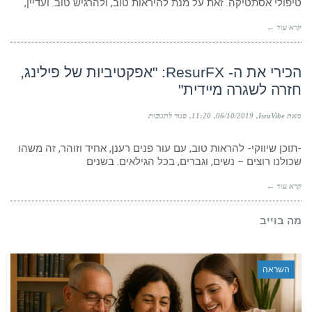
דניאל
טיפולי אסתטיקה. זאת על מנת להיראות טוב, ולהרגיש טוב. ועדיין,
קידר:
"גישה
קרא עוד ←
חדשה
לטיפולי
אסתטיקה
ויופי"
הכירי את ה- ResurFX: "אפקטיביות של פילינג,
חזרה לשגרה מיידית"
על
מאת IsraVibe
06/10/2019
11:20
סגור לתגובות
הכירי
את
-תוכן שיווקי- להראות טוב, עם עור פנים רענן, אחיד וזוהר, זה משהו
ה-
ResurFX:
שכולנו רוצים – נשים, וגברים, בכל הגילאים. בשנים
"אפקטיביות
של
קרא עוד ←
פילינג,
חזרה
לשגרה
מה בוייב
מיידית"
השראה