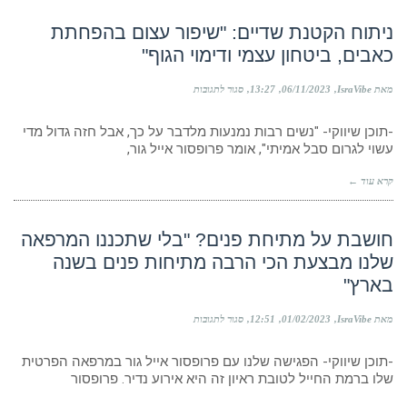
גור
מוחלט,
ניתוח הקטנת שדיים: "שיפור עצום בהפחתת
בחרתי
כאבים, ביטחון עצמי ודימוי הגוף"
בו
לניתוח
עפעפיים"
על
מאת IsraVibe
06/11/2023
13:27
סגור לתגובות
ניתוח
הקטנת
-תוכן שיווקי- "נשים רבות נמנעות מלדבר על כך, אבל חזה גדול מדי
שדיים:
"שיפור
עשוי לגרום סבל אמיתי", אומר פרופסור אייל גור,
עצום
בהפחתת
קרא עוד ←
כאבים,
ביטחון
עצמי
ודימוי
חושבת על מתיחת פנים? "בלי שתכננו המרפאה
הגוף"
שלנו מבצעת הכי הרבה מתיחות פנים בשנה
בארץ"
על
מאת IsraVibe
01/02/2023
12:51
סגור לתגובות
חושבת
על
-תוכן שיווקי- הפגישה שלנו עם פרופסור אייל גור במרפאה הפרטית
מתיחת
פנים?
שלו ברמת החייל לטובת ראיון זה היא אירוע נדיר. פרופסור
"בלי
שתכננו