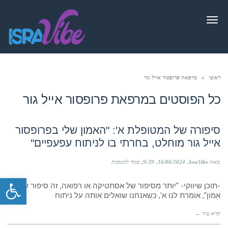
תפריט
ראשי
»
מרפאת פרופסור אייל גור
כל הפוסטים ב
מרפאת פרופסור אייל גור
סיפורה של המטופלת א': "האמון שלי בפרופסור
אייל גור מוחלט, בחרתי בו לניתוח עפעפיים"
על
מאת IsraVibe
16/06/2024
9:39
סגור לתגובות
סיפורה
פתח סרגל
של
-תוכן שיווקי- "יותר מסיפור של אסתטיקה או רפואה, זה סיפור של
המטופלת
א':
אמון", אומרת לנו א', כשאנחנו שואלים אותה על ניתוח
"האמון
שלי
קרא עוד ←
בפרופסור
אייל