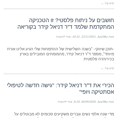
נפח
קרא עוד ←
לפנים
אשר
נשמרת
עד
חושבים על ניתוח פלסטי? זו הטכניקה
שנתיים"
המתקדמת שלמד ד"ר דניאל קידר בקוריאה
על
מאת IsraVibe
25/11/2021
10:32
סגור לתגובות
חושבים
על
-תוכן שיווקי- "בשנה השלישית של ההתמחות שלי הגיע אלינו אורח
ניתוח
פלסטי?
מיוחד", מספר ד"ר דניאל קידר, מהמומחים המובילים בארץ
זו
בכירורגיה פלסטית.
הטכניקה
המתקדמת
קרא עוד ←
שלמד
ד"ר
דניאל
קידר
הכירי את ד"ר דניאל קידר: "גישה חדשה לטיפולי
בקוריאה
אסתטיקה ויופי"
על
מאת IsraVibe
06/09/2020
9:34
סגור לתגובות
הכירי
את
מדי שנה אלפי נשים וגברים משקיעים סכומים לא מבוטלים על
ד"ר