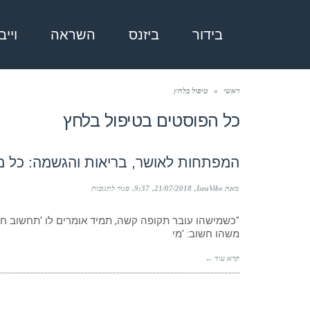
בידור
ביזנס
השראה
ויי
ראשי
»
טיפול בלחץ
כל הפוסטים ב
טיפול בלחץ
המפתחות לאושר, בריאות והגשמה: כל 
על
מאת IsraVibe
21/07/2018
9:37
סגור לתגובות
המפתחות
לאושר,
"כשמישהו עובר תקופה קשה, תמיד אומרים לו 'תחשוב חי
בריאות
משהו חשוב: 'מי
והגשמה:
כל
מה
קרא עוד ←
שלא
ידעתם
על
תת-מודע