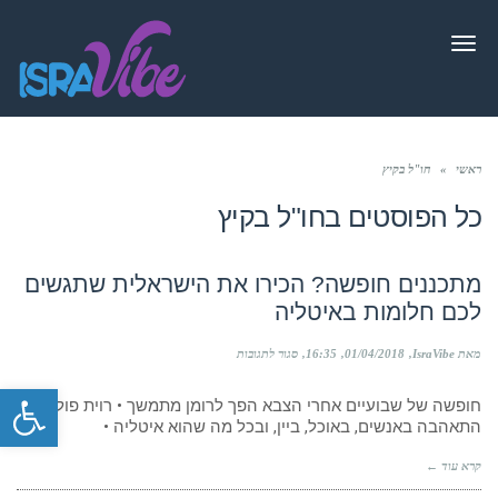
תפריט
ראשי
»
חו"ל בקיץ
כל הפוסטים ב
חו"ל בקיץ
מתכננים חופשה? הכירו את הישראלית שתגשים
לכם חלומות באיטליה
על
מאת IsraVibe
01/04/2018
16:35
סגור לתגובות
מתכננים
פתח סרגל
חופשה?
חופשה של שבועיים אחרי הצבא הפך לרומן מתמשך • רוית פולייזה
הכירו
את
התאהבה באנשים, באוכל, ביין, ובכל מה שהוא איטליה •
הישראלית
שתגשים
קרא עוד ←
לכם
חלומות