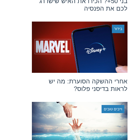
בני 50+? הכירו את האיש שישדרג
לכם את הפנסיה
בידור
אחרי ההשקה הסוערת: מה יש
לראות בדיסני פלוס?
וייבים טובים