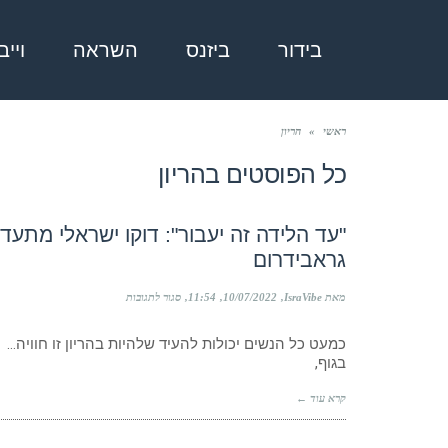
בידור
ביזנס
השראה
ויי
ראשי
»
הריון
כל הפוסטים ב
הריון
"עד הלידה זה יעבור": דוקו ישראלי מתעד
גראבידרום
על
מאת IsraVibe
10/07/2022
11:54
סגור לתגובות
"עד
הלידה
כמעט כל הנשים יכולות להעיד שלהיות בהריון זו חוויה… 
זה
בגוף,
יעבור":
דוקו
ישראלי
קרא עוד ←
מתעד
לראשונה
את