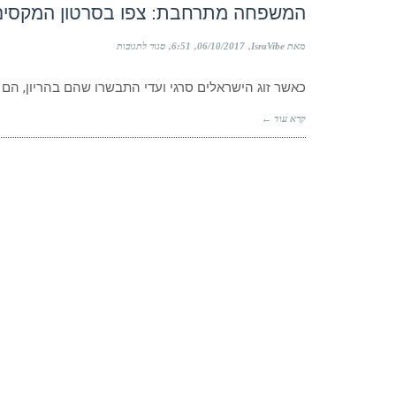
חוויית
המשפחה מתרחבת: צפו בסרטון המקסים
ההריון
עם
על
מאת IsraVibe
06/10/2017
6:51
סגור לתגובות
היפרמזיס
המשפחה
גראבידרום
מתרחבת:
כאשר זוג הישראלים סרגי ועדי התבשרו שהם בהריון, הם 
צפו
בסרטון
המקסים
קרא עוד ←
ביותר
ברשת