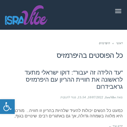
תפריט
ראשי
»
היפרמזיס
כל הפוסטים ב
היפרמזיס
"עד הלידה זה יעבור": דוקו ישראלי מתעד
לראשונה את חוויית ההריון עם היפרמזיס
גראבידרום
על
מאת IsraVibe
10/07/2022
11:54
סגור לתגובות
פתח סרגל
"עד
הלידה
כמעט כל הנשים יכולות להעיד שלהיות בהריון זו חוויה… מורכבת.
זה
יעבור":
היא מלווה בשמחה גדולה, אך גם באתגרים רבים: שינויים בגוף,
דוקו
ישראלי
קרא עוד ←