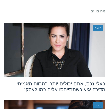
מתעד
לראשונה
את
מה בוייב
חוויית
ההריון
עם
היפרמזיס
ביזנס
גראבידרום
בעלי נכס, אתם יכולים יותר: "הרווח האמיתי
מדירה יגיע כשתתייחסו אליה כמו לעסק"
בידור