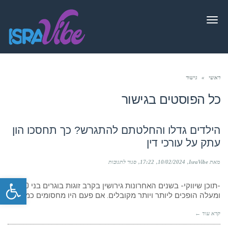
תפריט
ראשי
»
גישור
כל הפוסטים ב
גישור
הילדים גדלו והחלטתם להתגרש? כך תחסכו הון
עתק על עורכי דין
על
מאת IsraVibe
10/02/2024
17:22
סגור לתגובות
הילדים
פתח סרגל
גדלו
-תוכן שיווקי- בשנים האחרונות גירושין בקרב זוגות בוגרים בני 50
והחלטתם
להתגרש?
ומעלה הופכים ליותר ויותר מקובלים. אם פעם היו מחסומים כמו
כך
תחסכו
קרא עוד ←
הון
עתק