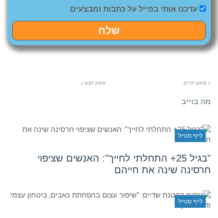
עדכנו אותי במייל על כתבות ומבצעים
שלח
« פוסט קודם
פוסט הבא »
מה בוייב
לייף סטייל
"בגיל 25+ התחלתי לחייך": האנשים שציפוי
חרסינה שינה את חייהם
לייף סטייל