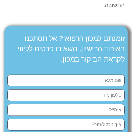
החשובה.
זומנתם למכון הרפואי? אל תסתכנו
באיבוד הרישיון. השאירו פרטים לליווי
לקראת הביקור במכון.