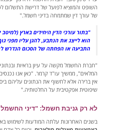
השופט והמוציא לפועל של דרישת התשלום לכן 
של עורך דין שמתמחה בדיני חשמל."
"בתור עורכי הדין היחידים בארץ (למיטב י
הוא לייצג את הנתבע, להגן עליו מפני גו
התביעה או הפחתה של הסכום הנדרש לת
"חברת החשמל מקשה על עיון בראיות ובנתונ
המלאים", ממשיך עו"ד קרמר. "כאן אנו נכנס
אין ברירה אלא לחשוף את הנתונים עליהם בי
שיפוטית אפקטיבית על החלטותיה."
לא רק גניבת חשמל: "דיני החשמל 
בשנים האחרונות עלתה המודעות לשימוש באנ
באמצעות פאנלים סולארים
, וכיום כל אדם י