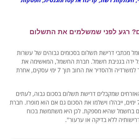
, העתקות רשת, קרינה אלקטרומגנטית, הפסקות
? רגע לפני שמשלמים את התשלום
מל מכתבי דרישת תשלום בסכומים גבוהים של עשרות
ל ידה בגניבת חשמל. חברת החשמל, המאשימה את
אותם אנשים בגניבת חשמל, דורשת מהם לסור למשרדיה ולהסדיר את החוב תוך 7 ימי עסקים, אחרת
ב האזרחים שמקבלים דרישת תשלום בסכום גבוה, לעתים
קרובות מעל 100,000 ₪, אחרת ינותקו תוך 7 ימים, ייבהלו וישלמו את הסכום גם אם הוא מופרז. חברת
ים בחשמל שהיא מספקת. לכן היא משתמשת בכוח
ישותיה ללא בדיקה או ערעור".