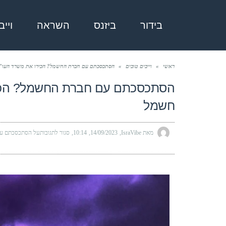
בידור
ביזנס
השראה
ויי
ראשי
»
וייבים טובים
»
הסתכסכתם עם חברת החשמל? הכירו את משרד העו"ד 
הסתכסכתם עם חברת החשמל? הכירו
חשמל
מאת IsraVibe
14/09/2023
10:14
סגור לתגובות
על הסתכסכתם עם 