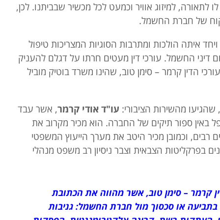
 לתאורה, למיזוג אוויר וכמעט לכל מכשיר שבביתנו. לכן,
לקוח של חברת החשמל.
יחד איתה הולכות ומתרבות הסוגיות המצריכות טיפול
ום דיני החשמל. עורכי דין מעטים חרתו על דגלם להעניק
רכי הדין קרמר – סימן טוב, שהינו משרד בוטיק מוביל
, שהגיעו מהשירות הציבורי:
עו"ד אודי קרמר
, אשר עבד
יפל באין ספור תיקים של החברה. הוא מכיר מקרוב את
רבים, וכמובן מכיר היטב את מערך הייעוץ המשפטי
שר שירת 20 שנים בפרקליטות הצבאית וצבר ניסיון רב משפט מנהלי
ין קרמר
–
סימן טוב, אשר מהווה את הכתובת
בתביעה או סכסוך מול חברת החשמל:
גניבות