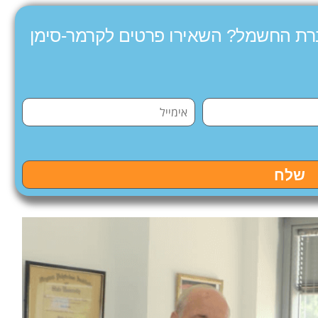
רת החשמל? השאירו פרטים לקרמר-סימן
שלח