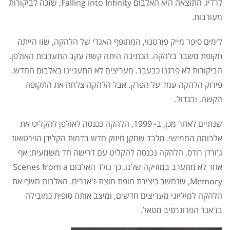
לרדיו. התוצאה היא האלבום Falling into Infinity, שזכה לביקורות
מעורבות.
לימים סיפר מייק פורטנוי, המתופף האגדי של הלהקה, שזו הייתה
תקופת משבר בלהקה. הכתיבה היתה קשה עקב התערבות האולפן.
הביקורות לא פרגנו כבעבר. מעריצים לא התעניינו באלבום החדש.
פירוק הלהקה עמד על הפרק. אבל הלהקה צלחה את התקופה
הקשה, ובגדול.
שנתיים לאחר מכן, ב- 1999, הלהקה נכנסה לאולפן להקליט את
אלבומה החמישי. מלבד שחקן חיזוק חדש בדמות הקלידן הוירטואוז
ג'ורדן רודס, הלהקה נכנסה להקליט עם דרישה חד משמעית: אף
אחד לא מתערב במוזיקה שלנו. כך נולד האלבום Scenes from a
Memory, שנחשב כיצירת מופת חוצת-ז'אנרים. האלבום חשף את
הלהקה למיליוני מעריצים חדשים, ומיצב אותה סופית כמובילה
בז'אנר הפרוגרסיב מטאל.