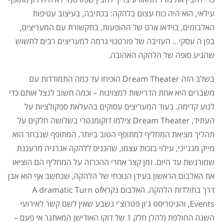
עילאי, הוא היה כוח עצום בלהקה: בכתיבה, בעיצוב עטיפות
האלבומים, בוידאו ארט של ההופעות, בתקשורת עם המעריצים,
בפן ה עסקי… העזיבה של פורטנוי גרמה למעריצים רבים לחשוש
שהגיע סופה של הלהקה האהובה.
בשלב הזה Dream Theater הוכיחו עד כמה התמודדות עם
משברים היא אחת הדרישות למצוינות – וכמה חשוב לנצל אותם כדי
לנוע קדימה. בעוד המעריצים עסוקים בהעלאת ספקולציות על
העתיד, Dream Theater צילמו דוקומנטרי בשלושה חלקים על
תהליך מציאת המחליף למתופף הטוב ביותר. המתופף שנבחר הוא
מייק מנג'יני, עילוי בזכות עצמו, שהכניס ללהקה אנרגיה מרעננת
שמורגשת עד היום. זמן קצר אחרי ההכרזה על המחליף הם הוציאו
את האלבום הראשון בעידן הנוכחי של הלהקה, שנחשב אף הוא אבן
דרך בתולדות הלהקה. האלבום נקראA dramatic Turn of
Events, והגיטריסט ג'ון פטרוצ'י נשבע שאין לשם קשר לאירועי
השנה החולפת (להלן חלק 1 של דוקו האודישן המאתגר אי פעם –