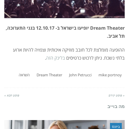
Dream Theater יופיעו בישראל ב- 12.10.17 בגני התערוכה,
תל אביב.
ההופעה מומלצת לכל חובב מוזיקה איכותית וצפויה להיות ארוע
בלתי נשכח. ניתן לרכוש כרטיסים
בלינק הזה
.
mike portnoy
John Petrucci
Dream Theater
השראה
« פוסט קודם
פוסט הבא »
מה בוייב
ביזנס