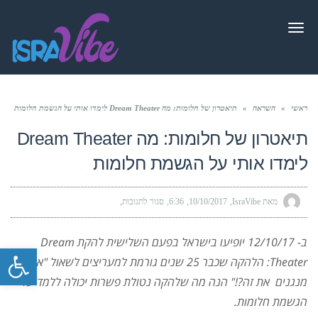
תפריט
ראשי
»
השראה
»
תיאטרון של חלומות: מה Dream Theater לימדו אותי על הגשמת חלומות
תיאטרון של חלומות: מה Dream Theater
לימדו אותי על הגשמת חלומות
מאת IsraVibe
10/10/2017
6:36
סגור לתגובות
על
תיאטרון
של
חלומות:
מה
ב- 12/10/17 יופיעו בישראל בפעם השלישית להקת Dream
Dream
פתח סרגל
Theater
Theater: הלהקה שכבר 25 שנים גורמת למעריצים לשאול "איך הם
לימדו
אותי
על
מנגנים את זה?!" הנה מה שלהקה נטולת פשרות יכולה ללמד על
הגשמת
חלומות
הגשמת חלומות.