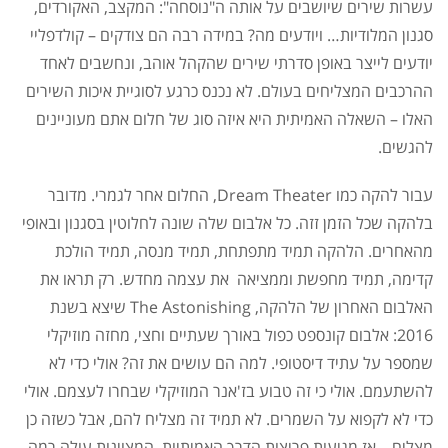
עשרות שירים שיושבים על אותה ה"נוסחה": המקצב, האקורדים,
סגנון המלודיות… ויודעים מה? במידה רבה הם צודקים – קולדפליי
יודעים לייצר באופן סדרתי שירים שהקהל אוהב, ונחשבים לאחד
ההרכבים המצליחים בעולם. לא נכנס כרגע לסוגיית איכות השירים
האלו – השאלה האמיתית היא איזה סוג של חלום אתם מעוניינים
להגשים.
עבור להקה כמו Dream Theater, החלום אחר לגמרי. מדובר
בלהקה שכל הזמן זזה. כל אלבום שלה שונה לחלוטין בסגנון ובאופי
מהאחרים. הלהקה תמיד מתפתחת, תמיד מנסה, תמיד הולכת
קדימה, תמיד מחפשת וממציאה את עצמה מחדש. רק תראו את
האלבום האחרון של הלהקה, The Astonishing שיצא בשנת
2016: אלבום קונספט כפול באורך שעתיים וחצי, מחזה מוזיקלי
שמספר על עתיד דיסטופי. למה הם עושים את זה? אולי כדי לא
להשתעמם. אולי כי זה טבוע בז'אנר המוזיקלי שבחרו לעצמם. אולי
כדי לא לקפוא על השמרים. לא תמיד זה מצליח להם, אבל כשזה כן
מצליח – אז מגיעות פריצות הדרך האמיתיות, המצוינות עולה רמה,