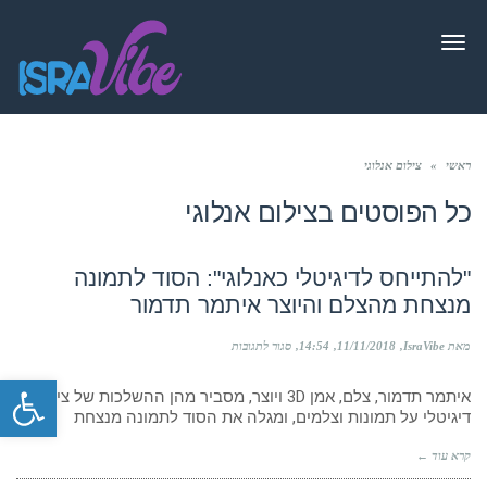
תפריט
ראשי
»
צילום אנלוגי
כל הפוסטים ב
צילום אנלוגי
"להתייחס לדיגיטלי כאנלוגי": הסוד לתמונה
מנצחת מהצלם והיוצר איתמר תדמור
על
מאת IsraVibe
11/11/2018
14:54
סגור לתגובות
"להתייחס
פתח סרגל
לדיגיטלי
איתמר תדמור, צלם, אמן 3D ויוצר, מסביר מהן ההשלכות של צילום
כאנלוגי":
הסוד
דיגיטלי על תמונות וצלמים, ומגלה את הסוד לתמונה מנצחת
לתמונה
מנצחת
קרא עוד ←
מהצלם
והיוצר