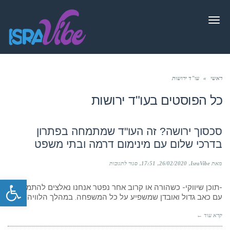
תפריט
ראשי
»
עו"ד ירושות
כל הפוסטים ב
עו"ד ירושות
סכסוך ירושה? זה העו"ד שמתמחה בפתרון
בדרכי שלום עם מינימום דרמה ובתי משפט
על
מאת IsraVibe
26/02/2020
17:51
סגור לתגובות
סכסוך
פתח סרגל
ירושה?
-תוכן שיווקי- כשהורה או קרוב אחר נפטר אנחנו נאלצים להתמודד
זה
העו"ד
עם כאב גדול ואובדן שמשפיע על כל המשפחה. במהלך הלוויה
שמתמחה
בפתרון
קרא עוד ←
בדרכי
שלום