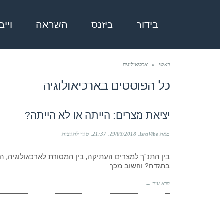
בידור
ביזנס
השראה
ויי
ראשי
»
ארכיאולוגיה
כל הפוסטים ב
ארכיאולוגיה
יציאת מצרים: הייתה או לא הייתה?
על
מאת IsraVibe
29/03/2018
21:37
סגור לתגובות
יציאת
מצרים:
בין התנ"ך למצרים העתיקה, בין המסורת לארכאולוגיה,
הייתה
בהגדה? וחשוב מכך
או
לא
הייתה?
קרא עוד ←