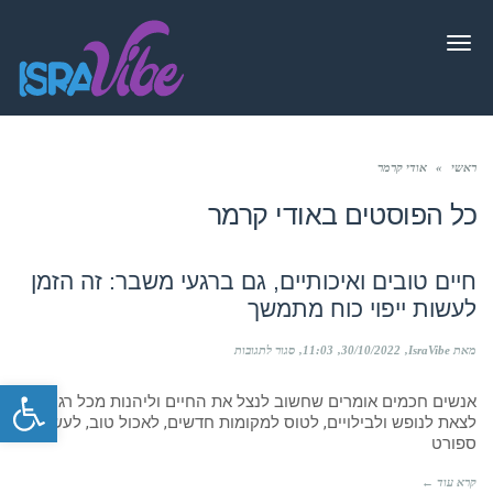
תפריט
ראשי
»
אודי קרמר
כל הפוסטים ב
אודי קרמר
חיים טובים ואיכותיים, גם ברגעי משבר: זה הזמן
לעשות ייפוי כוח מתמשך
על
מאת IsraVibe
30/10/2022
11:03
סגור לתגובות
חיים
פתח סרגל
טובים
אנשים חכמים אומרים שחשוב לנצל את החיים וליהנות מכל רגע:
ואיכותיים,
גם
לצאת לנופש ולבילויים, לטוס למקומות חדשים, לאכול טוב, לעשות
ברגעי
ספורט
משבר:
זה
קרא עוד ←
הזמן