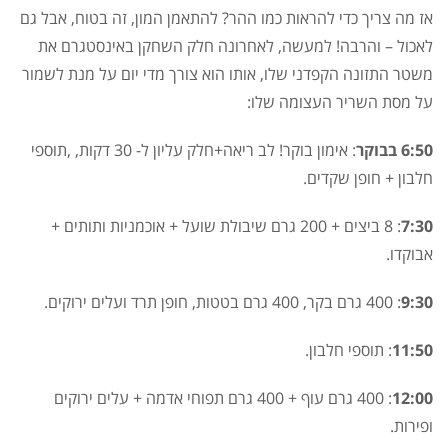
אז מה צריך כדי להראות כמו ההר? להתאמן המון, זה בטוח, אבל גם
לאכול – והרבה! למעשה, לאחרונה חלק השחקן באינסטגרם את
משטר התזונה הקפדני שלו, אותו הוא צורך מדי יום על מנת לשמור
על מסת השריר העצומה שלו:
6:50 בבוקר
: אימון בוקר! לב ריאה+חלק עליון ל- 30 דקות, ,תוספי
חלבון + חופן שקדים.
7:30
: 8 ביצים + 200 גרם שיבולת שועל + אוכמניות ותותים +
אבוקדו.
9:30
: 400 גרם בקר, 400 גרם בטטות, חופן תרד ועלים ירוקים.
11:50
: תוספי חלבון.
12:00
: 400 גרם עוף + 400 גרם תפוחי אדמה + עלים ירוקים
ופירות.