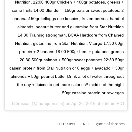
Nutrition, 12:00 400gr Chicken + 400gr potatoes, greens +
some fruits 14:00 Blender = 150gr oats or sweet potatoes, 2
bananas150gr kelloggs rice krispies, frozen berries, handful
almonds, peanut butter and glutamine from Star Nutrition
14:30 Training strongman, BCAA Hardcore from Chained
Nutrition, glutamine from Star Nutrition, Vitargo 17:30 60gr
protein + 2 banans 18:00 500gr beef + potatoes, greens
20:30 500gr salmon + 500gr sweet potatoes 22:30 50gr
casein protein from Star Nutrition or 6 eggs + avacado + 30gr
almonds + 50gr peanut butter Drink a lot of water throughout
the day + Juices to get more calories!! middle of the night
50gr casaine protein or raw eggs
A post shared by Hafþór Júlíus Björnsson (@thorbjornsson) on
Apr 26, 2016 at 2:56am PDT
game of thrones
ההר
משחקי הכס