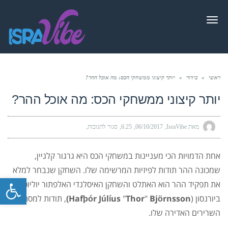
תפריט
ראשי
»
בידור
»
יותר קיצוני ממשחקי הכס: מה אוכל ההר?
יותר קיצוני ממשחקי הכס: מה אוכל ההר?
מאת IsraVibe
06/10/2017
6:25
סגור לתגובות
על
יותר
קיצוני
ממשחקי
הכס:
אחת הדמויות הכי מעניינות במשחקי הכס היא גרגור קלגיין,
מה
אוכל
שמכונה ההר תודות לפיזיות המרשימה שלו. השחקן שנבחר למלא
ההר?
פתח סרגל
את תפקיד ההר הוא האתלט והשחקן האיסלנדי האלפתור יוליוס
ביורנסון (
Björnsson)
"
Thor
"
Hafþór Júlíus
, תודות למסת
השרירים האדירה שלו.