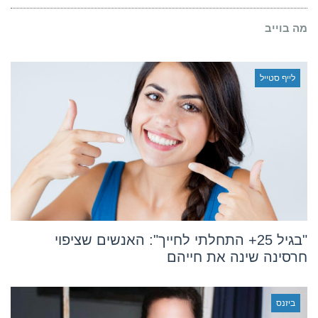
לעשות
ייפוי
מה בוייב
כוח
מתמשך
לייף סטייל
"בגיל 25+ התחלתי לחייך": האנשים שציפוי
חרסינה שינה את חייהם
ביזנס