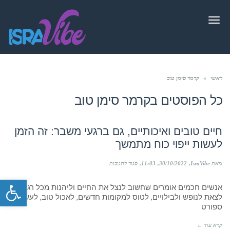
תפריט
ראשי
»
קרמר סימן טוב
כל הפוסטים ב
קרמר סימן טוב
חיים טובים ואיכותיים, גם ברגעי משבר: זה הזמן
לעשות ייפוי כוח מתמשך
על
מאת IsraVibe
30/10/2022
11:03
סגור לתגובות
חיים
פתח סרגל
טובים
אנשים חכמים אומרים שחשוב לנצל את החיים וליהנות מכל רגע:
ואיכותיים,
גם
לצאת לנופש ולבילויים, לטוס למקומות חדשים, לאכול טוב, לעשות
ברגעי
ספורט
משבר:
זה
קרא עוד ←
הזמן