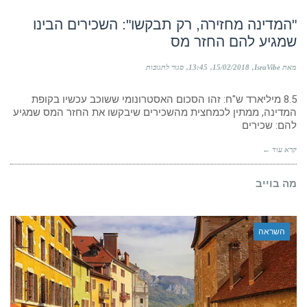
שקלים
מהמדינה
"המדינה מחזירה, רק תבקשו": השכירים הבינו
שמגיע להם החזר מס
על
מאת IsraVibe
15/02/2018
13:45
סגור לתגובות
"המדינה
מחזירה,
8.5 מיליארד ש"ח: זהו הסכום האסטרונומי ששוכב עכשיו בקופת
רק
תבקשו":
המדינה, ממתין לכמחצית מהשכירים שיבקשו את החזר המס שמגיע
השכירים
להם: שכירים
הבינו
שמגיע
קרא עוד ←
להם
החזר
מס
מה בוייב
השראה