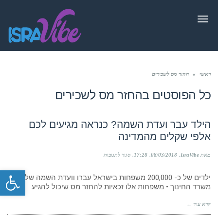
תפריט
ראשי
»
החזר מס לשכירים
כל הפוסטים ב
החזר מס לשכירים
הילד עבר ועדת השמה? כנראה מגיעים לכם
אלפי שקלים מהמדינה
על
מאת IsraVibe
08/03/2018
17:28
סגור לתגובות
הילד
פתח סרגל
עבר
ילדים של כ- 200,000 משפחות בישראל עברו וועדת השמה של
ועדת
השמה?
משרד החינוך • משפחות אלו זכאיות להחזר מס שיכול להגיע
כנראה
מגיעים
קרא עוד ←
לכם
אלפי